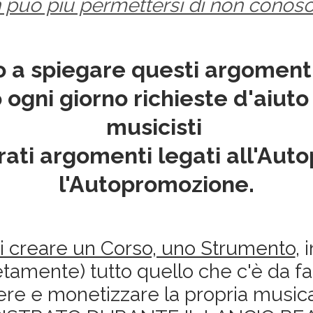
 può più permettersi di non conosc
to a spiegare questi argomen
 ogni giorno richieste d'aiuto
musicisti
arati argomenti legati all'Aut
l'Autopromozione.
 di creare un Corso, uno Strumento
, 
etamente) tutto quello che c'è da fa
vere e monetizzare la propria music