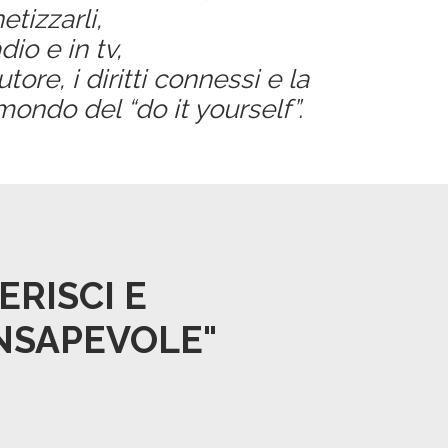
izzarli,
io e in tv,
ore, i diritti connessi e la
ondo del “do it yourself”.
ERISCI E
ONSAPEVOLE"