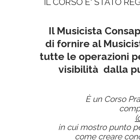
IL CORSO E' STATO RE
Il Musicista Consa
di fornire al Music
tutte le operazioni p
visibilità
dalla p
È un Corso Pra
compo
(
in cui mostro punto pe
come creare conc