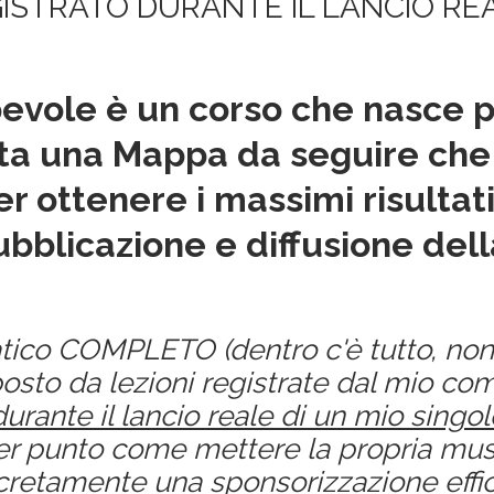
GISTRATO DURANTE IL LANCIO RE
pevole è un corso che nasce pr
ista una Mappa da seguire ch
er ottenere i massimi risultat
ubblicazione e diffusione del
tico COMPLETO (dentro c'è tutto, non ti
sto da lezioni registrate dal mio co
durante il lancio reale di un mio singol
r punto come mettere la propria music
retamente una sponsorizzazione effi