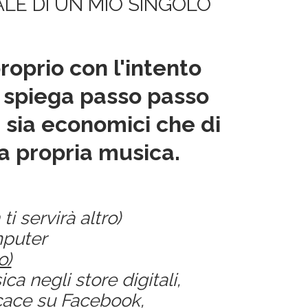
ALE DI UN MIO SINGOLO
oprio con l'intento
e spiega passo passo
i sia economici che di
la propria musica.
 servirà altro)
mputer
o)
a negli store digitali,
cace su Facebook,