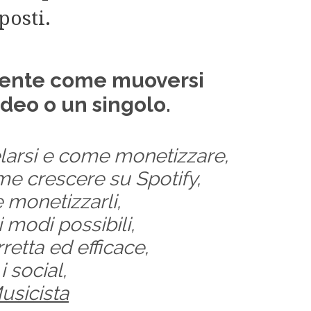
oposti.
amente come muoversi
ideo o un singolo.
larsi e come monetizzare,
ome crescere su Spotify,
monetizzarli,
 modi possibili,
etta ed efficace,
 social,
usicista