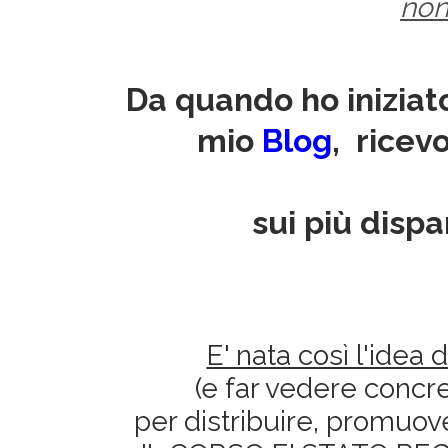
non
Da quando ho inizia
mio
Blog
,
ricevo
sui più disp
E' nata così l'idea
(e far vedere concr
per distribuire, promuo